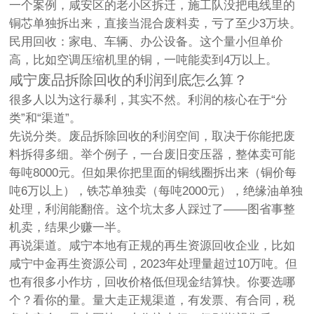
一个案例，咸安区的老小区拆迁，施工队没把电线里的
铜芯单独拆出来，直接当混合废料卖，亏了至少3万块。
民用回收
：家电、车辆、办公设备。这个量小但单价
高，比如空调压缩机里的铜，一吨能卖到4万以上。
咸宁废品拆除回收的利润到底怎么算？
很多人以为这行暴利，其实不然。利润的核心在于“分
类”和“渠道”。
先说分类
。废品拆除回收的利润空间，取决于你能把废
料拆得多细。举个例子，一台废旧变压器，整体卖可能
每吨8000元。但如果你把里面的铜线圈拆出来（铜价每
吨6万以上），铁芯单独卖（每吨2000元），绝缘油单独
处理，利润能翻倍。这个坑太多人踩过了——图省事整
机卖，结果少赚一半。
再说渠道
。咸宁本地有正规的再生资源回收企业，比如
咸宁中金再生资源公司，2023年处理量超过10万吨。但
也有很多小作坊，回收价格低但现金结算快。你要选哪
个？看你的量。量大走正规渠道，有发票、有合同，税