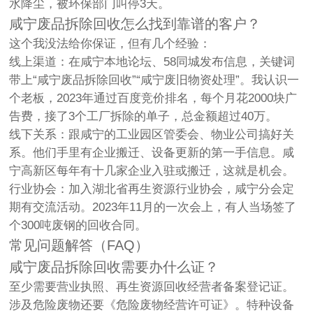
水降尘，被环保部门叫停3天。
咸宁废品拆除回收怎么找到靠谱的客户？
这个我没法给你保证，但有几个经验：
线上渠道
：在咸宁本地论坛、58同城发布信息，关键词
带上“咸宁废品拆除回收”“咸宁废旧物资处理”。我认识一
个老板，2023年通过百度竞价排名，每个月花2000块广
告费，接了3个工厂拆除的单子，总金额超过40万。
线下关系
：跟咸宁的工业园区管委会、物业公司搞好关
系。他们手里有企业搬迁、设备更新的第一手信息。咸
宁高新区每年有十几家企业入驻或搬迁，这就是机会。
行业协会
：加入湖北省再生资源行业协会，咸宁分会定
期有交流活动。2023年11月的一次会上，有人当场签了
个300吨废钢的回收合同。
常见问题解答（FAQ）
咸宁废品拆除回收需要办什么证？
至少需要营业执照、再生资源回收经营者备案登记证。
涉及危险废物还要《危险废物经营许可证》。特种设备