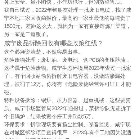
务上安全。量小图快，小作坊也行，但别指望售后。
我自己试过，2022年帮朋友处理一批废旧电缆，找了咸
宁本地三家回收商报价，最高的一家比最低的每吨贵了
1500元。差距这么大，就因为一家有直接熔炼厂渠道，
另一家是二道贩子。
咸宁废品拆除回收有哪些政策红线？
这个必须说清楚，不然容易出事。
危险废物处理
：废机油、废电池、含PCB的变压器油，
这些属于危险废物。咸宁生态环境局2023年查过一批案
子，有个回收站偷偷拆解废旧电容器，没做防渗漏处
理，被罚了12万。你得有《危险废物经营许可证》才能
碰。
特种设备拆除
：锅炉、压力容器、起重机械，这些要资
质。咸宁市场监管局2022年通报过，某拆除队无证拆了
个旧锅炉，结果被责令停工并罚款5万。
环保要求
：拆除现场要有扬尘控制、噪音监测。咸宁现
在对城区拆除项目查得很严，2023年有个工地因为没洒