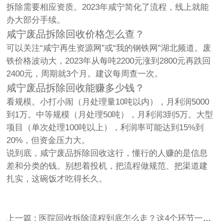
拆除需要相应资质。2023年咸宁简化了流程，线上就能
办大部分手续。
咸宁废品拆除回收价格怎么查？
可以关注“咸宁再生资源网”或“我的钢铁网”湖北频道。废
铁价格波动大，2023年从每吨2200元涨到2800元再跌回
2400元，周期就3个月。建议每周查一次。
咸宁废品拆除回收能赚多少钱？
看规模。小打小闹（月处理量10吨以内），月利润5000
到1万。中等规模（月处理50吨），月利润3到5万。大型
项目（单次处理100吨以上），利润率可能达到15%到
20%，但资金压力大。
说到底，咸宁废品拆除回收这行，懂行的人赚的是信息
差和分类的钱。别想着投机，把流程做规范、把渠道建
扎实，这碗饭才吃得长久。
上一篇 : 医院回收拆除流程到底怎么走？这4个环节一个都不能少