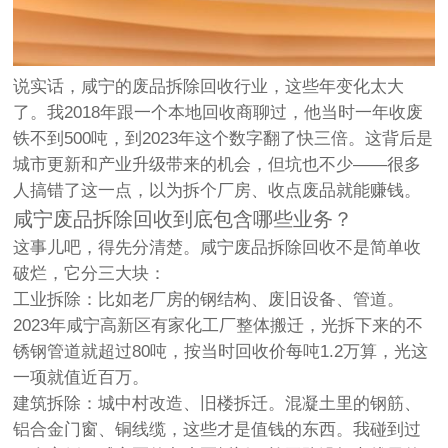
说实话，咸宁的废品拆除回收行业，这些年变化太大
了。我2018年跟一个本地回收商聊过，他当时一年收废
铁不到500吨，到2023年这个数字翻了快三倍。这背后是
城市更新和产业升级带来的机会，但坑也不少——很多
人搞错了这一点，以为拆个厂房、收点废品就能赚钱。
咸宁废品拆除回收到底包含哪些业务？
这事儿吧，得先分清楚。咸宁废品拆除回收不是简单收
破烂，它分三大块：
工业拆除
：比如老厂房的钢结构、废旧设备、管道。
2023年咸宁高新区有家化工厂整体搬迁，光拆下来的不
锈钢管道就超过80吨，按当时回收价每吨1.2万算，光这
一项就值近百万。
建筑拆除
：城中村改造、旧楼拆迁。混凝土里的钢筋、
铝合金门窗、铜线缆，这些才是值钱的东西。我碰到过