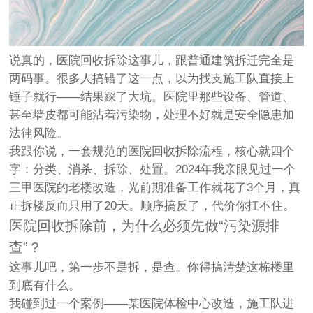
说真的，医院回收拆除这事儿，跟普通建筑拆迁完全是
两码事。很多人搞错了这一点，以为找支施工队直接上
锤子就行——结果踩了大坑。医院里那些设备、管道、
甚至墙皮都可能沾着污染物，处理不好就是安全隐患加
法律风险。
我跟你说，一套规范的医院回收拆除流程，核心就四个
字：
分类、消杀、拆除、处置
。2024年我亲眼见过一个
三甲医院的老楼改造，光前期准备工作就花了3个月，真
正拆楼反而只用了20天。顺序搞反了，代价你扛不住。
医院回收拆除前，为什么必须先做“污染源排
查”？
这事儿吧，第一步不是拆，是查。你得搞清楚这栋楼里
到底有什么。
我碰到过一个案例——某医院体检中心改造，施工队进