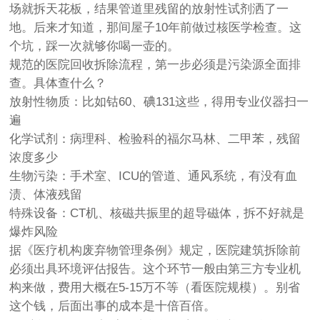
场就拆天花板，结果管道里残留的放射性试剂洒了一
地。后来才知道，那间屋子10年前做过核医学检查。这
个坑，踩一次就够你喝一壶的。
规范的医院回收拆除流程，第一步必须是
污染源全面排
查
。具体查什么？
放射性物质：比如钴60、碘131这些，得用专业仪器扫一
遍
化学试剂：病理科、检验科的福尔马林、二甲苯，残留
浓度多少
生物污染：手术室、ICU的管道、通风系统，有没有血
渍、体液残留
特殊设备：CT机、核磁共振里的超导磁体，拆不好就是
爆炸风险
据《医疗机构废弃物管理条例》规定，医院建筑拆除前
必须出具环境评估报告。这个环节一般由第三方专业机
构来做，费用大概在5-15万不等（看医院规模）。别省
这个钱，后面出事的成本是十倍百倍。