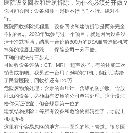
医院设备回收和建筑拆除，为什么必须分开做？
你可能会问：设备和楼一起拆不行吗？不行。绝对不
行。
医院回收拆除流程里，
设备回收和建筑拆除是两条完全
不同的线
。2023年我参与过一个项目，就是因为设备没
清干净就拆墙，结果一台价值800万的DSA血管造影机被
掉落的混凝土砸毁——保险公司一分不赔。
正确的做法分三步走：
可回收设备评估
：CT、MRI、超声这些，有的还能二次
销售或捐赠。我见过一台用了8年的CT机，翻新后卖给
了民营医院，回收价还有120万
危险废物预处理
：含汞的血压计、含铅的防护服、含放
射源的设备，必须由有资质的公司单独处理。这个没法
给你保证便宜，但合规是第一位的
建筑结构拆除
：等所有设备和危险物都清空了，才能上
机械拆楼
这里有个容易忽略的地方——医院的地下管道。很多医