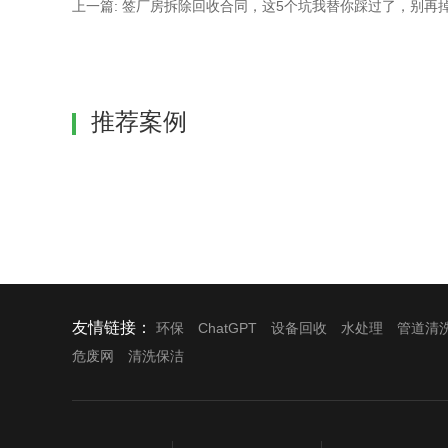
上一篇: 签厂房拆除回收合同，这5个坑我替你踩过了，别再
推荐案例
友情链接：
环保
ChatGPT
设备回收
水处理
管道清
危废网
清洗保洁