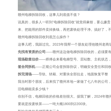
赣州电梯拆除回收，这事儿到底值不值？
说真的，很多人一听到“电梯拆除回收”就觉得麻烦，要么嫌
来、把能用的部件卖掉换钱，再把废铁处理干净。搞好了，
赣州电梯拆除回收到底怎么操作？
这事儿吧，我踩过坑。2023年我帮一个朋友处理他赣州老
先找有资质的公司
——赣州这边做电梯拆除回收的，必须要
现场勘查估价
——师傅会来看电梯型号、层站数、主机状态
签合同拆机
——正规公司会签拆除协议，明确安全责任和回
拆完清场
——导轨、轿厢、对重块全部拉走，地面恢复平整
我当时那个朋友，后来找了赣州本地一家做了七八年的公司，
旧电梯能卖多少钱？
你别不信，电梯回收的价格差别很大。据我了解，2024年赣
要就是按废铁算——一吨大概1800到2200块。