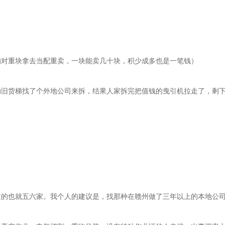
的对重块拿去当配重卖，一块能卖几十块，积少成多也是一笔钱）
旧货梯找了个外地公司来拆，结果人家拆完把值钱的曳引机拉走了，剩下
质的也就五六家。我个人的建议是，找那种在赣州做了三年以上的本地公