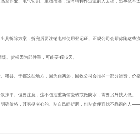
高空作业、电气切割、重物吊装，没有特种作业证的人去搞，出事概率太高
司出具拆除方案，拆完后要注销电梯使用登记证。正规公司会帮你跑这些
清场。货梯因为部件重，可能要4到5天。
、赣县、于都这些地方，因为距离远，回收公司会扣掉一部分运费，价格会
砂浆抹平。但要注意，这不包括重新铺瓷砖或做防水，需要另外找人做。
、明确价格，其实挺省心的。别自己瞎折腾，也别贪便宜找不靠谱的人—