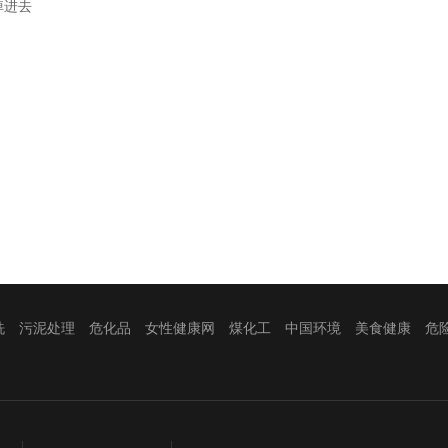
掉进去
洗
污泥处理
危化品
女性健康网
煤化工
中国环境
美食健康
危