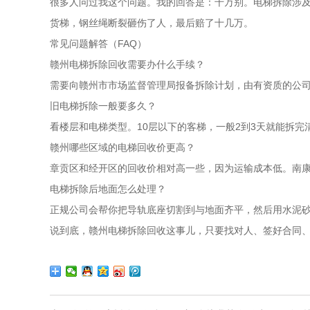
很多人问过我这个问题。我的回答是：千万别。电梯拆除涉及
货梯，钢丝绳断裂砸伤了人，最后赔了十几万。
常见问题解答（FAQ）
赣州电梯拆除回收需要办什么手续？
需要向赣州市市场监督管理局报备拆除计划，由有资质的公
旧电梯拆除一般要多久？
看楼层和电梯类型。10层以下的客梯，一般2到3天就能拆完
赣州哪些区域的电梯回收价更高？
章贡区和经开区的回收价相对高一些，因为运输成本低。南康
电梯拆除后地面怎么处理？
正规公司会帮你把导轨底座切割到与地面齐平，然后用水泥
说到底，赣州电梯拆除回收这事儿，只要找对人、签好合同