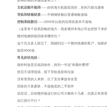
影响价格的关键因素有三个：
主机还能不能用
——好的曳引机能卖高价，坏的只能当废铁
导轨和轿厢材质
——不锈钢轿厢比普通钢板值钱
控制系统新旧
——2000年以前的旧系统基本不值钱
（这里有个容易忽略的地方：很多赣州本地公司会把拆下来
赣州电梯拆除回收有哪些坑？
这个坑太多人踩过了。我碰到过一个赣州南康的客户，他家的
能卖4000多。
常见的坑包括：
报价时故意压低回收价，拆到一半说“有额外费用”
拆完不清理现场，留下导轨底座和垃圾
没有资质的人来拆，出了安全事故你全责
回收价只算废铁，不提能卖的二手部件
说实话，目前赣州做这行的公司大概有十几家，但真正有资
自己拆行不行？