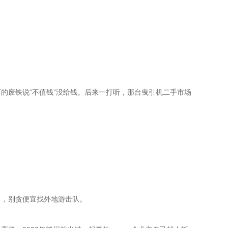
的废铁说“不值钱”没给钱。后来一打听，那台曳引机二手市场
司，别贪便宜找外地游击队。