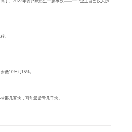
了。2022年赣州就出过一起事故——一个业主自己找人拆
流程。
低10%到15%。
—省那几百块，可能最后亏几千块。