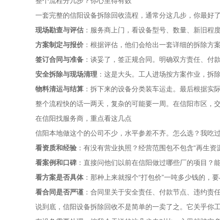
整个流程分几步？你心里得有数
一套完整的信阳设备拆除回收流程，通常分这几步，你最好
现场勘查与评估
：服务商上门，看设备型号、数量、新旧程
方案制定与报价
：根据评估，他们会给出一套详细的拆除方案
签订合同与准备
：谈妥了，签正规合同。明确双方责任、付
安全拆除与现场清理
：这是大头。工人进场按方案作业，拆除
物料清运与结算
：拆下来的设备分类装车运走。最后根据实
整个流程快的话一两天，复杂的可能要一周。在信阳市区，
在信阳找服务商，重点看这几点
信阳本地做这个的公司不少，水平参差不齐。怎么选？我吃
看资质和经验
：有没有营业执照？经营范围包不包含“再生资
看案例和口碑
：直接问他们以前在信阳做过哪些厂的项目？
看方案是否具体
：那种上来就报个“打包价”一吨多少钱的，
看合同是否严谨
：合同里关于安全责任、付款节点、违约责
说到底，信阳设备拆除回收不是简单的一卖了之。它关乎你