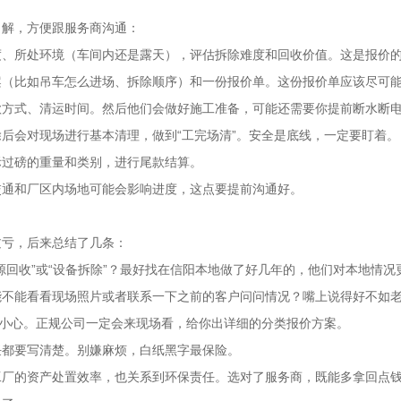
了解，方便跟服务商沟通：
度、所处环境（车间内还是露天），评估拆除难度和回收价值。这是报价
（比如吊车怎么进场、拆除顺序）和一份报价单。这份报价单应该尽可能细
款方式、清运时间。然后他们会做好施工准备，可能还需要你提前断水断
后会对现场进行基本清理，做到“工完场清”。安全是底线，一定要盯着。
际过磅的重量和类别，进行尾款结算。
交通和厂区内场地可能会影响进度，这点要提前沟通好。
过亏，后来总结了几条：
源回收”或“设备拆除”？最好找在信阳本地做了好几年的，他们对本地情况
能不能看看现场照片或者联系一下之前的客户问问情况？嘴上说得好不如
要小心。正规公司一定会来现场看，给你出详细的分类报价方案。
任都要写清楚。别嫌麻烦，白纸黑字最保险。
工厂的资产处置效率，也关系到环保责任。选对了服务商，既能多拿回点