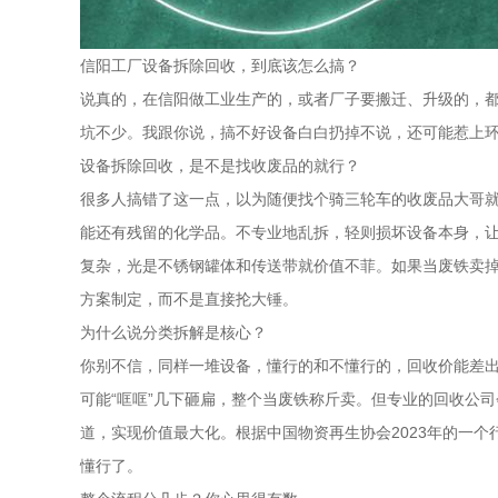
信阳工厂设备拆除回收，到底该怎么搞？
说真的，在信阳做工业生产的，或者厂子要搬迁、升级的，
坑不少。我跟你说，搞不好设备白白扔掉不说，还可能惹上
设备拆除回收，是不是找收废品的就行？
很多人搞错了这一点，以为随便找个骑三轮车的收废品大哥
能还有残留的化学品。不专业地乱拆，轻则损坏设备本身，让
复杂，光是不锈钢罐体和传送带就价值不菲。如果当废铁卖
方案制定，而不是直接抡大锤。
为什么说分类拆解是核心？
你别不信，同样一堆设备，懂行的和不懂行的，回收价能差
可能“哐哐”几下砸扁，整个当废铁称斤卖。但专业的回收公
道，实现价值最大化。根据中国物资再生协会2023年的一个
懂行了。